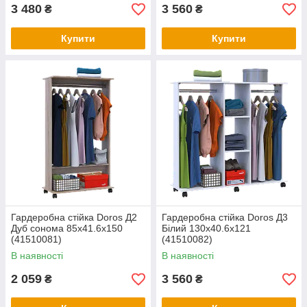
3 480
3 560
₴
₴
Купити
Купити
Гардеробна стійка Doros Д2
Гардеробна стійка Doros Д3
Дуб сонома 85х41.6х150
Білий 130х40.6х121
(41510081)
(41510082)
В наявності
В наявності
2 059
3 560
₴
₴