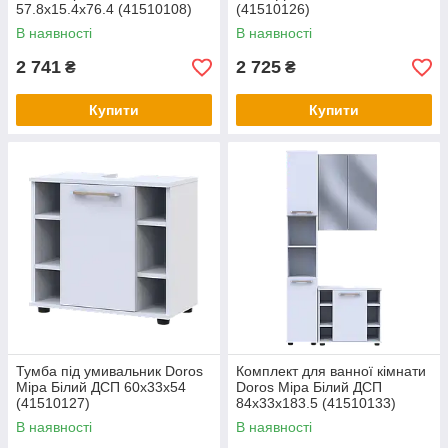
57.8х15.4х76.4 (41510108)
(41510126)
В наявності
В наявності
2 741
2 725
₴
₴
Купити
Купити
Тумба під умивальник Doros
Комплект для ванної кімнати
Міра Білий ДСП 60х33х54
Doros Міра Білий ДСП
(41510127)
84х33х183.5 (41510133)
В наявності
В наявності